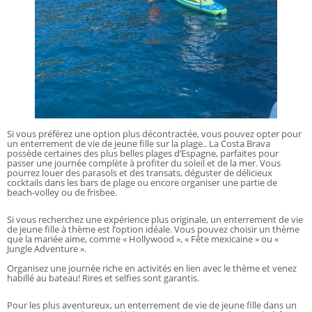
Si vous préférez une option plus décontractée, vous pouvez opter pour
un enterrement de vie de jeune fille sur la plage.. La Costa Brava
possède certaines des plus belles plages d’Espagne, parfaites pour
passer une journée complète à profiter du soleil et de la mer. Vous
pourrez louer des parasols et des transats, déguster de délicieux
cocktails dans les bars de plage ou encore organiser une partie de
beach-volley ou de frisbee.
Si vous recherchez une expérience plus originale, un enterrement de vie
de jeune fille à thème est l’option idéale. Vous pouvez choisir un thème
que la mariée aime, comme « Hollywood », « Fête mexicaine » ou «
Jungle Adventure ».
Organisez une journée riche en activités en lien avec le thème et venez
habillé au bateau! Rires et selfies sont garantis.
Pour les plus aventureux, un enterrement de vie de jeune fille dans un