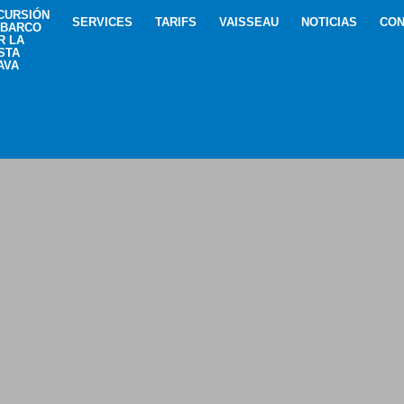
CURSIÓN
SERVICES
TARIFS
VAISSEAU
NOTICIAS
CON
 BARCO
R LA
STA
AVA