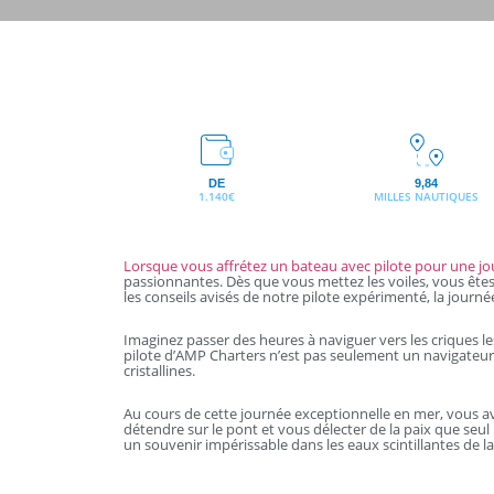
DE
9,84
1.140€
MILLES NAUTIQUES
Lorsque vous affrétez un bateau avec pilote pour une jo
passionnantes. Dès que vous mettez les voiles, vous êtes 
les conseils avisés de notre pilote expérimenté, la journ
Imaginez passer des heures à naviguer vers les criques les 
pilote d’AMP Charters n’est pas seulement un navigateur c
cristallines.
Au cours de cette journée exceptionnelle en mer, vous av
détendre sur le pont et vous délecter de la paix que seul
un souvenir impérissable dans les eaux scintillantes de l