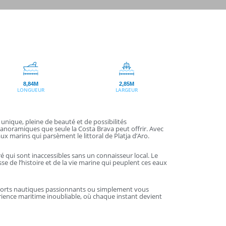
8,84M
2,85M
LONGUEUR
LARGEUR
nique, pleine de beauté et de possibilités
panoramiques que seule la Costa Brava peut offrir. Avec
x marins qui parsèment le littoral de Platja d’Aro.
oré qui sont inaccessibles sans un connaisseur local. Le
e de l’histoire et de la vie marine qui peuplent ces eaux
s sports nautiques passionnants ou simplement vous
érience maritime inoubliable, où chaque instant devient