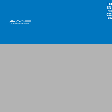
EX
EN
PO
CO
BR