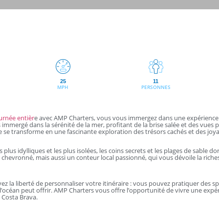
25
11
MPH
PERSONNES
urnée entièr
e avec AMP Charters, vous vous immergez dans une expérience u
immergé dans la sérénité de la mer, profitant de la brise salée et des vues 
ée se transforme en une fascinante exploration des trésors cachés et des joyau
plus idylliques et les plus isolées, les coins secrets et les plages de sable d
hevronné, mais aussi un conteur local passionné, qui vous dévoile la richess
ez la liberté de personnaliser votre itinéraire : vous pouvez pratiquer de
 l’océan peut offrir. AMP Charters vous offre l’opportunité de vivre une exp
a Costa Brava.