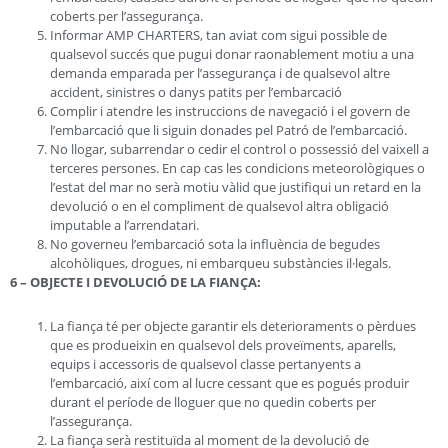
coberts per l’assegurança.
Informar AMP CHARTERS, tan aviat com sigui possible de
qualsevol succés que pugui donar raonablement motiu a una
demanda emparada per l’assegurança i de qualsevol altre
accident, sinistres o danys patits per l’embarcació
Complir i atendre les instruccions de navegació i el govern de
l’embarcació que li siguin donades pel Patró de l’embarcació.
No llogar, subarrendar o cedir el control o possessió del vaixell a
terceres persones. En cap cas les condicions meteorològiques o
l’estat del mar no serà motiu vàlid que justifiqui un retard en la
devolució o en el compliment de qualsevol altra obligació
imputable a l’arrendatari.
No governeu l’embarcació sota la influència de begudes
alcohòliques, drogues, ni embarqueu substàncies il·legals.
6 – OBJECTE I DEVOLUCIÓ DE LA FIANÇA:
La fiança té per objecte garantir els deterioraments o pèrdues
que es produeixin en qualsevol dels proveïments, aparells,
equips i accessoris de qualsevol classe pertanyents a
l’embarcació, així com al lucre cessant que es pogués produir
durant el període de lloguer que no quedin coberts per
l’assegurança.
La fiança serà restituïda al moment de la devolució de