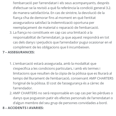
l’embarcació per l’arrendatari i els seus acompanyants, després
d’efectuar-se la revisió a què fa referència la condició general 3.2.
de manera satisfactòria. En cas de sinistre, la devolució de la
fiança s’ha de demorar fins al moment en què l’entitat
asseguradora satisfaci la indemnització oportuna per
reemplaçament de material o reparació de l’embarcació.
La fiança no constitueix en cap cas una limitació a la
responsabilitat de l’arrendatari, ja que aquest respondrà en tot
cas dels danys i perjudicis que l’arrendador pugui ocasionar en el
compliment de les obligacions que li incumbeixen.
7 – ASSEGURANCES:
L’embarcació estarà assegurada, amb la modalitat que
s’especifica a les condicions particulars, i amb els termes i
limitacions que resulten de la còpia de la pòlissa que es lliurarà al
temps del lliurament de l’embarcació, conservant AMP CHARTERS
l’original de la pòlissa. El cost de l’assegurança és a càrrec de
l’arrendador.
AMP CHARTERS no serà responsable en cap cas per les pèrdues o
danys que poguessin patir els efectes personals de l’arrendatari o
d’algun membre del seu grup de persones convidades a bord.
8 – ACCIDENTS I AVARIES: