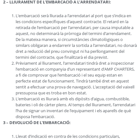
2 – LLIURAMENT DE L’EMBARCACIÓ A L’ARRENDATARI:
L’embarcació serà lliurada a l’arrendatari al port que s’indica en
les condicions específiques d’aquest contracte. El retard en la
retirada de l’embarcació per l’arrendatari, per causa imputable a
aquest, no determinarà la pròrroga del termini d’arrendament.
De la mateixa manera, si circumstàncies climatològiques o
similars obligaran a endarrerir la sortida a l’arrendatari, no donarà
dret a reducció del preu convingut ni ha perllongament del
termini del contracte, que finalitzarà el dia previst.
Prèviament al lliurament, l’arrendatari tindrà dret a inspeccionar
l’embarcació en companyia d’un representant d’AMP CHARTERS,
a fi de comprovar que l’embarcació i el seu equip estan en
perfecte estat de funcionament. Tindrà també dret en aquest
sentit a efectuar una prova de navegació. L’acceptació del vaixell
pressuposa que es troba en bon estat.
L’embarcació es lliurarà amb els dipòsits d’aigua, combustible,
bateries i oli de càrter plens. Al temps del lliurament, l’arrendatari
l’ha de signar un inventari de l’equipament i els aparells de què
disposa l’embarcació.
3 – DEVOLUCIÓ DE L’EMBARCACIÓ:
Llevat d’indicació en contra de les condicions particulars,