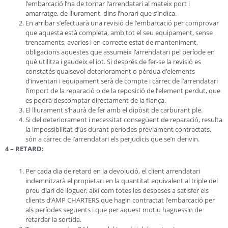
l’embarcació l’ha de tornar l’arrendatari al mateix port i
amarratge, de lliurament, dins l’horari que s’indica.
En arribar s’efectuarà una revisió de l’embarcació per comprovar
que aquesta està completa, amb tot el seu equipament, sense
trencaments, avaries i en correcte estat de manteniment,
obligacions aquestes que assumeix l’arrendatari pel període en
què utilitza i gaudeix el iot. Si després de fer-se la revisió es
constatés qualsevol deteriorament o pèrdua d’elements
d’inventari i equipament serà de compte i càrrec de l’arrendatari
l’import de la reparació o de la reposició de l’element perdut, que
es podrà descomptar directament de la fiança.
El lliurament s’haurà de fer amb el dipòsit de carburant ple.
Si del deteriorament i necessitat consegüent de reparació, resulta
la impossibilitat d’ús durant períodes prèviament contractats,
són a càrrec de l’arrendatari els perjudicis que se’n derivin.
4 – RETARD:
Per cada dia de retard en la devolució, el client arrendatari
indemnitzarà el propietari en la quantitat equivalent al triple del
preu diari de lloguer, així com totes les despeses a satisfer els
clients d’AMP CHARTERS que hagin contractat l’embarcació per
als períodes següents i que per aquest motiu haguessin de
retardar la sortida.