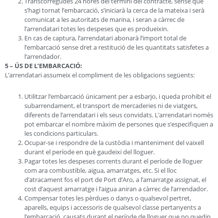
Transcorregudes 24 hores del termini del contracte, sense que
s’hagi tornat l’embarcació, s’iniciarà la cerca de la mateixa i serà
comunicat a les autoritats de marina, i seran a càrrec de
l’arrendatari totes les despeses que es produeixin.
En cas de captura, l’arrendatari abonarà l’import total de
l’embarcació sense dret a restitució de les quantitats satisfetes a
l’arrendador.
5 – ÚS DE L’EMBARCACIÓ:
L’arrendatari assumeix el compliment de les obligacions següents:
Utilitzar l’embarcació únicament per a esbarjo, i queda prohibit el
subarrendament, el transport de mercaderies ni de viatgers,
diferents de l’arrendatari i els seus convidats. L’arrendatari només
pot embarcar el nombre màxim de persones que s’especifiquen a
les condicions particulars.
Ocupar-se i respondre de la custòdia i manteniment del vaixell
durant el període en què gaudeixi del lloguer.
Pagar totes les despeses corrents durant el període de lloguer
com ara combustible, aigua, amarratges, etc. Si el lloc
d’atracament fos el port de Port d’Aro, a l’amarratge assignat, el
cost d’aquest amarratge i l’aigua aniran a càrrec de l’arrendador.
Compensar totes les pèrdues o danys o qualsevol pertret,
aparells, equips i accessoris de qualsevol classe pertanyents a
l’embarcació, causats durant el període de lloguer que no quedin