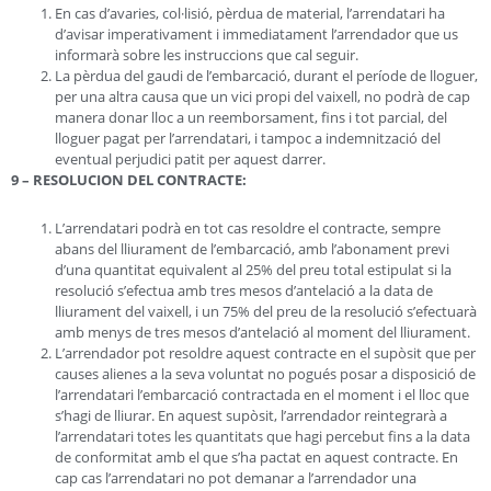
En cas d’avaries, col·lisió, pèrdua de material, l’arrendatari ha
d’avisar imperativament i immediatament l’arrendador que us
informarà sobre les instruccions que cal seguir.
La pèrdua del gaudi de l’embarcació, durant el període de lloguer,
per una altra causa que un vici propi del vaixell, no podrà de cap
manera donar lloc a un reemborsament, fins i tot parcial, del
lloguer pagat per l’arrendatari, i tampoc a indemnització del
eventual perjudici patit per aquest darrer.
9 – RESOLUCION DEL CONTRACTE:
L’arrendatari podrà en tot cas resoldre el contracte, sempre
abans del lliurament de l’embarcació, amb l’abonament previ
d’una quantitat equivalent al 25% del preu total estipulat si la
resolució s’efectua amb tres mesos d’antelació a la data de
lliurament del vaixell, i un 75% del preu de la resolució s’efectuarà
amb menys de tres mesos d’antelació al moment del lliurament.
L’arrendador pot resoldre aquest contracte en el supòsit que per
causes alienes a la seva voluntat no pogués posar a disposició de
l’arrendatari l’embarcació contractada en el moment i el lloc que
s’hagi de lliurar. En aquest supòsit, l’arrendador reintegrarà a
l’arrendatari totes les quantitats que hagi percebut fins a la data
de conformitat amb el que s’ha pactat en aquest contracte. En
cap cas l’arrendatari no pot demanar a l’arrendador una