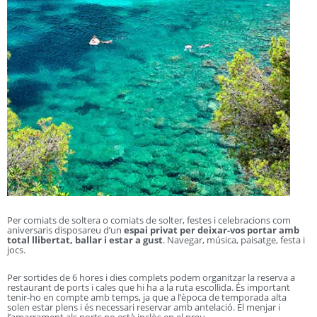
Per comiats de soltera o comiats de solter, festes i celebracions com
aniversaris disposareu d’un
espai privat per deixar-vos portar amb
total llibertat, ballar i estar a gust
. Navegar, música, paisatge, festa i
jocs.
Per sortides de 6 hores i dies complets podem organitzar la reserva a
restaurant de ports i cales que hi ha a la ruta escollida. És important
tenir-ho en compte amb temps, ja que a l’època de temporada alta
solen estar plens i és necessari reservar amb antelació. El menjar i
l’amarrament als ports no està inclòs en el preu.