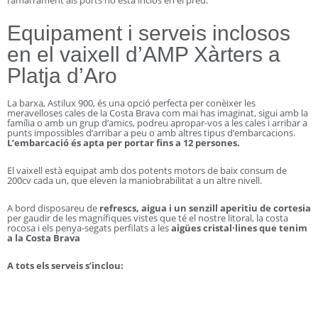
Equipament i serveis inclosos
en el vaixell d’AMP Xàrters a
Platja d’Aro
La barxa, Astilux 900, és una opció perfecta per conèixer les
meravelloses cales de la Costa Brava com mai has imaginat, sigui amb la
família o amb un grup d’amics, podreu apropar-vos a les cales i arribar a
punts impossibles d’arribar a peu o amb altres tipus d’embarcacions.
L’embarcació és apta per portar fins a 12 persones.
El vaixell està equipat amb dos potents motors de baix consum de
200cv cada un, que eleven la maniobrabilitat a un altre nivell.
A bord disposareu de
refrescs, aigua i un senzill aperitiu de cortesia
per gaudir de les magnífiques vistes que té el nostre litoral, la costa
rocosa i els penya-segats perfilats a les
aigües cristal·lines que tenim
a la Costa Brava
A tots els serveis s’inclou: