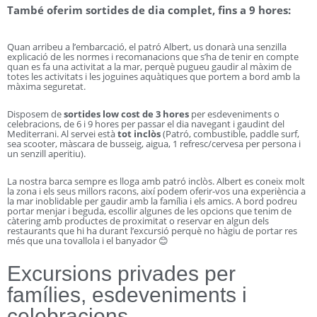
També oferim sortides de dia complet, fins a 9 hores:
Quan arribeu a l’embarcació, el patró Albert, us donarà una senzilla
explicació de les normes i recomanacions que s’ha de tenir en compte
quan es fa una activitat a la mar, perquè pugueu gaudir al màxim de
totes les activitats i les joguines aquàtiques que portem a bord amb la
màxima seguretat.
Disposem de
sortides low cost de 3 hores
per esdeveniments o
celebracions, de 6 i 9 hores per passar el dia navegant i gaudint del
Mediterrani. Al servei està
tot inclòs
(Patró, combustible, paddle surf,
sea scooter, màscara de busseig, aigua, 1 refresc/cervesa per persona i
un senzill aperitiu).
La nostra barca sempre es lloga amb patró inclòs. Albert es coneix molt
la zona i els seus millors racons, així podem oferir-vos una experiència a
la mar inoblidable per gaudir amb la família i els amics. A bord podreu
portar menjar i beguda, escollir algunes de les opcions que tenim de
càtering amb productes de proximitat o reservar en algun dels
restaurants que hi ha durant l’excursió perquè no hàgiu de portar res
més que una tovallola i el banyador 😊
Excursions privades per
famílies, esdeveniments i
celebracions.