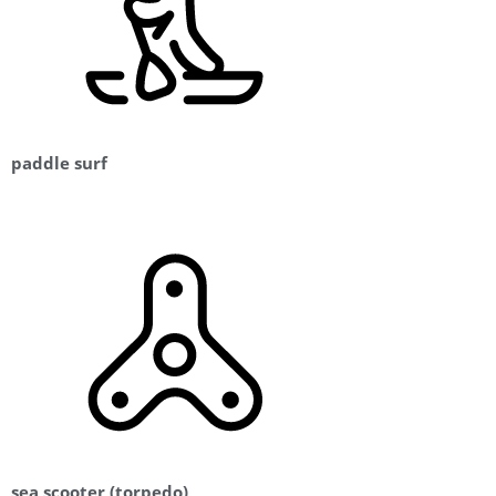
paddle surf
sea scooter (torpedo)