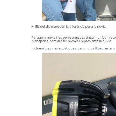
Els detalls marquen la diferència per a la núvia.
Perquè la núvia i les seves amigues tinguin un bon reco
planejades, com ara fer proves i reptes amb la núvia.
Incloem joguines aquàtiques, però no us flipeu, estem p