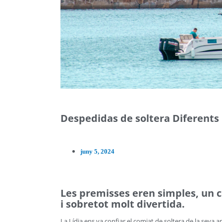
Despedidas de soltera Diferents
juny 5, 2024
Les premisses eren simples, un co
i sobretot molt divertida.
La Lídia ens va confiar el comiat de soltera de la seva 