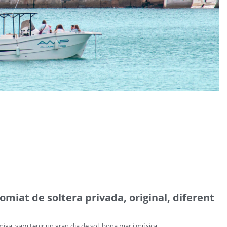
miat de soltera privada, original, diferent
amiga, vam tenir un gran dia de sol, bona mar i música.