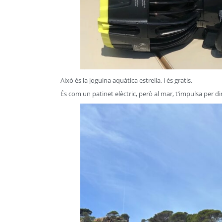
Això és la joguina aquàtica estrella, i és gratis.
És com un patinet elèctric, però al mar, t’impulsa per dins