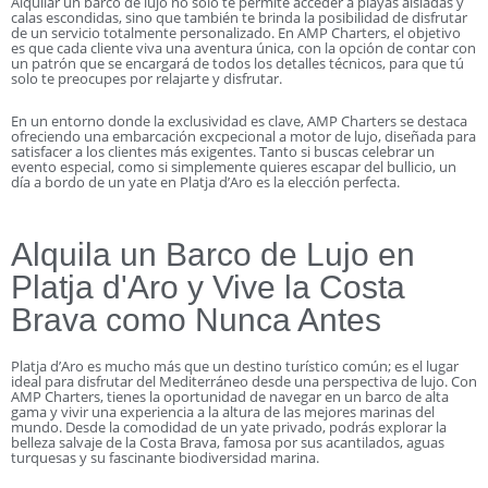
Alquilar un barco de lujo no solo te permite acceder a playas aisladas y
calas escondidas, sino que también te brinda la posibilidad de disfrutar
de un servicio totalmente personalizado. En AMP Charters, el objetivo
es que cada cliente viva una aventura única, con la opción de contar con
un patrón que se encargará de todos los detalles técnicos, para que tú
solo te preocupes por relajarte y disfrutar.
En un entorno donde la exclusividad es clave, AMP Charters se destaca
ofreciendo una embarcación excpecional a motor de lujo, diseñada para
satisfacer a los clientes más exigentes. Tanto si buscas celebrar un
evento especial, como si simplemente quieres escapar del bullicio, un
día a bordo de un yate en Platja d’Aro es la elección perfecta.
Alquila un Barco de Lujo en
Platja d'Aro y Vive la Costa
Brava como Nunca Antes
Platja d’Aro es mucho más que un destino turístico común; es el lugar
ideal para disfrutar del Mediterráneo desde una perspectiva de lujo. Con
AMP Charters, tienes la oportunidad de navegar en un barco de alta
gama y vivir una experiencia a la altura de las mejores marinas del
mundo. Desde la comodidad de un yate privado, podrás explorar la
belleza salvaje de la Costa Brava, famosa por sus acantilados, aguas
turquesas y su fascinante biodiversidad marina.