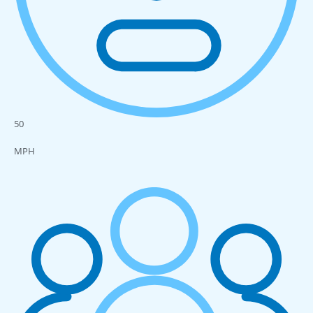
50
MPH