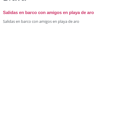
Salidas en barco con amigos en playa de aro
Salidas en barco con amigos en playa de aro
Destinos
Despedidas de soltera diferentes
Las premisas eran simples, una despedida de soltera privada, original,
diferente y sobre todo muy
Experiencias
Destinos
Consejos para alquilar 1 barco en la costa brava
Somos una pequeña empresa de alquiler de barcos en el corazón de la
costa brava,
Destinos
Experiencias
AMP Charters
Suscríbete a nuestra newsletter
No spam, notificaciones de nuevos productos y nuevas experiencias.