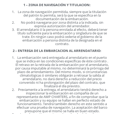
1 – ZONA DE NAVEGACIÓN Y TITULACION:
La zona de navegación permitida, siempre que la titulación
del patrón lo permita, será la que se especifica en la
documentación de la embarcación.
No podrá navegarse por zona distinta a la indicada, sin
expresa autorización del arrendador.
El arrendatario ó la persona enrolada al efecto, deberá tener
título suficiente para la embarcación y singladura de que se
trate. En ningún caso podrá cederse el gobierno de la
embarcación a persona distinta de la designada en el
contrato.
2 – ENTREGA DE LA EMBARCACION AL ARRENDATARIO:
La embarcación será entregada al arrendatario en el puerto
que se indica en las condiciones específicas de éste contrato .
El retraso en la retirada de la embarcación por el arrendatario,
por causa imputable al mismo, no determinará la prórroga del
plazo de arrendamiento. Del mismo modo, si circunstancias
climatológicas ó similares obligarán a retrasar la salida al
arrendatario, no dará derecho a reducción del precio
convenido ni ha prolongación del plazo del contrato, que
finalizará el día previsto.
Previamente a la entrega, el arrendatario tendrá derecho a
inspeccionar la embarcación en compañía de un
representante de AMP CHARTERS, a fin de comprobar que la
embarcación y su equipo se hallan en perfecto estado de
funcionamiento. Tendrá también derecho en este sentido a
efectuar una prueba de navegación. La aceptación del barco
presupone que el mismo se halla en buen estado.