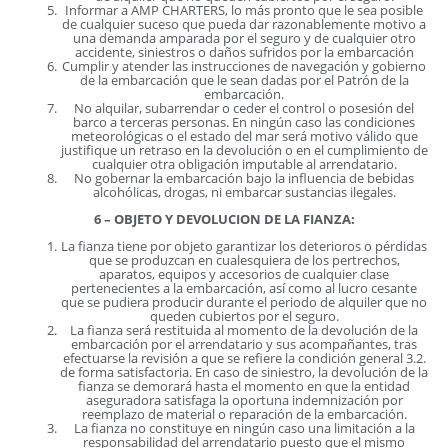
Informar a AMP CHARTERS, lo más pronto que le sea posible
de cualquier suceso que pueda dar razonablemente motivo a
una demanda amparada por el seguro y de cualquier otro
accidente, siniestros o daños sufridos por la embarcación
Cumplir y atender las instrucciones de navegación y gobierno
de la embarcación que le sean dadas por el Patrón de la
embarcación.
No alquilar, subarrendar o ceder el control o posesión del
barco a terceras personas. En ningún caso las condiciones
meteorológicas o el estado del mar será motivo válido que
justifique un retraso en la devolución o en el cumplimiento de
cualquier otra obligación imputable al arrendatario.
No gobernar la embarcación bajo la influencia de bebidas
alcohólicas, drogas, ni embarcar sustancias ilegales.
6 – OBJETO Y DEVOLUCION DE LA FIANZA:
La fianza tiene por objeto garantizar los deterioros o pérdidas
que se produzcan en cualesquiera de los pertrechos,
aparatos, equipos y accesorios de cualquier clase
pertenecientes a la embarcación, así como al lucro cesante
que se pudiera producir durante el periodo de alquiler que no
queden cubiertos por el seguro.
La fianza será restituida al momento de la devolución de la
embarcación por el arrendatario y sus acompañantes, tras
efectuarse la revisión a que se refiere la condición general 3.2.
de forma satisfactoria. En caso de siniestro, la devolución de la
fianza se demorará hasta el momento en que la entidad
aseguradora satisfaga la oportuna indemnización por
reemplazo de material o reparación de la embarcación.
La fianza no constituye en ningún caso una limitación a la
responsabilidad del arrendatario puesto que el mismo