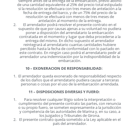
siempre antes de la entrega de la embarcación, previo abono
de una cantidad equivalente al 25% del precio total estipulado
si la resolución se efectuara con tres meses de antelación a la
fecha de entrega del barco, y de un 75% del precio de la
resolución se efectuará con menos de tres meses de
antelación al momento de la entrega.
El arrendador podrá resolver el presente contrato en el
supuesto de que por causas ajenas a su voluntad no pudiera
poner a disposición del arrendatario la embarcación
contratada en el momento y lugar que deba procederse a la
entrega del mismo. En dicho supuesto el arrendador
reintegrará al arrendatario cuantas cantidades hubiere
percibido hasta la fecha de conformidad con lo pactado en
este contrato. En ningún caso podrá el arrendatario pedir al
arrendador una indemnización por la indisponibilidad de la
embarcación.
10 – EXONERACION DE RESPONSABILIDAD:
El arrendador queda exonerado de responsabilidad respecto
de los daños que el arrendatario pudiera causar a terceras
personas o cosas por el uso de la embarcación arrendada.
11 – DISPOSICIONES DIVERSAS Y FUERO:
Para resolver cualquier litigio sobre la interpretación o
cumplimiento del presente contrato las partes, con renuncia
o su propio fuero, se someten expresamente a la jurisdicción
y competencia de las autoridades de Marina y, en su caso, a
los Juzgados y Tribunales de Girona.
El presente contrato queda sometido a la Ley aplicable en el
país del arrendador.