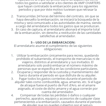
todos los gastos a satisfacer a los clientes de AMP CHARTERS
que hayan contratado la embarcación para los siguientes
periodos y que por éste motivo tuviesen que retrasar la
salida.
Transcurridas 24 horas del término del contrato, sin que se
haya devuelto la embarcación, se iniciará la búsqueda de la
misma y será comunicado a las autoridades de marina, siendo
a cargo del arrendatario todos los gastos que se produzcan.
En caso de captura, el arrendatario abonará el importe total
de la embarcación, sin derecho a restitución de las cantidades
satisfechas al arrendador.
5 – USO DE LA EMBARCACION:
El arrendatario asume el cumplimiento de las siguientes
obligaciones:
Utilizar la embarcación únicamente para recreo, quedando
prohibido el subarriendo, el transporte de mercancías ni de
viajeros, distintos al arrendatario y sus invitados. El
arrendatario solo podrá embarcar el número máximo de
personas que se especifica en las condicione particulares.
Ocuparse y responder de la custodia y mantenimiento del
barco durante el periodo en que disfrute de su alquiler.
Pagar todos los gastos corrientes durante el periodo de
alquiler tales como combustible, agua, amarres, etc. Si el lugar
de atraque fuese el puerto de Port d’Aro, en el amarre
asignado, el coste de dicho amarre y el agua correrán por
cuenta del arrendador.
Compensar de todas las pérdidas ó daños o cualquier
pertrecho, aparatos, equipos y accesorios de cualquier clase
pertenecientes a la embarcación, causados durante el periodo
de alquiler que no queden cubiertos por el seguro.