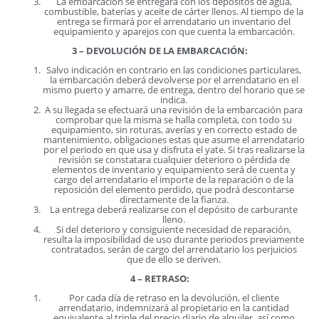
La embarcación se entregará con los depósitos de agua,
combustible, baterías y aceite de cárter llenos. Al tiempo de la
entrega se firmará por el arrendatario un inventario del
equipamiento y aparejos con que cuenta la embarcación.
3 – DEVOLUCIÓN DE LA EMBARCACIÓN:
Salvo indicación en contrario en las condiciones particulares,
la embarcación deberá devolverse por el arrendatario en el
mismo puerto y amarre, de entrega, dentro del horario que se
indica.
A su llegada se efectuará una revisión de la embarcación para
comprobar que la misma se halla completa, con todo su
equipamiento, sin roturas, averías y en correcto estado de
mantenimiento, obligaciones estas que asume el arrendatario
por el periodo en que usa y disfruta el yate. Si tras realizarse la
revisión se constatara cualquier deterioro o pérdida de
elementos de inventario y equipamiento será de cuenta y
cargo del arrendatario el importe de la reparación o de la
reposición del elemento perdido, que podrá descontarse
directamente de la fianza.
La entrega deberá realizarse con el depósito de carburante
lleno.
Si del deterioro y consiguiente necesidad de reparación,
resulta la imposibilidad de uso durante periodos previamente
contratados, serán de cargo del arrendatario los perjuicios
que de ello se deriven.
4 – RETRASO:
Por cada día de retraso en la devolución, el cliente
arrendatario, indemnizará al propietario en la cantidad
equivalente al triple del precio diario de alquiler, así como