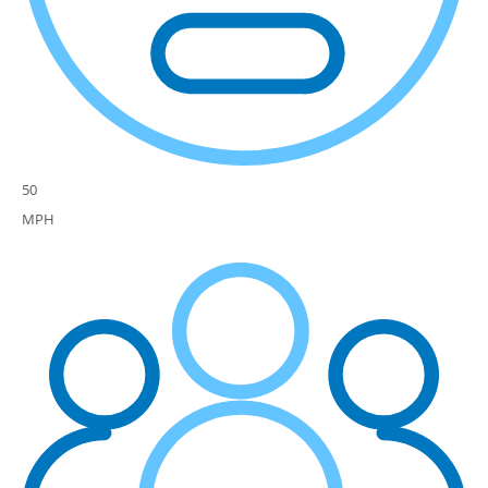
50
MPH