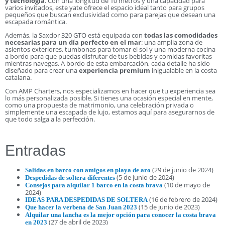
y tecnología
. Con una longitud de 10 metros y una capacidad para
varios invitados, este yate ofrece el espacio ideal tanto para grupos
pequeños que buscan exclusividad como para parejas que desean una
escapada romántica.
Además, la Saxdor 320 GTO está equipada con
todas las comodidades
necesarias para un día perfecto en el mar
: una amplia zona de
asientos exteriores, tumbonas para tomar el sol y una moderna cocina
a bordo para que puedas disfrutar de tus bebidas y comidas favoritas
mientras navegas. A bordo de esta embarcación, cada detalle ha sido
diseñado para crear una
experiencia premium
inigualable en la costa
catalana.
Con AMP Charters, nos especializamos en hacer que tu experiencia sea
lo más personalizada posible. Si tienes una ocasión especial en mente,
como una propuesta de matrimonio, una celebración privada o
simplemente una escapada de lujo, estamos aquí para asegurarnos de
que todo salga a la perfección.
Entradas
(29 de junio de 2024)
Salidas en barco con amigos en playa de aro
(5 de junio de 2024)
Despedidas de soltera diferentes
(10 de mayo de
Consejos para alquilar 1 barco en la costa brava
2024)
(16 de febrero de 2024)
IDEAS PARA DESPEDIDAS DE SOLTERA
(15 de junio de 2023)
Que hacer la verbena de San Juan 2023
Alquilar una lancha es la mejor opción para conocer la costa brava
(27 de abril de 2023)
en 2023